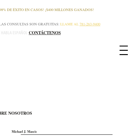
¡98% DE ÉXITO EN CASOS! ¡$400 MILLONES GANADOS!
LAS CONSULTAS SON GRATUITAS:
LLAME AL
781-263-9400
CONTÁCTENOS
E HABLA ESPAÑOL
BRE NOSOTROS
Michael J. Mascis