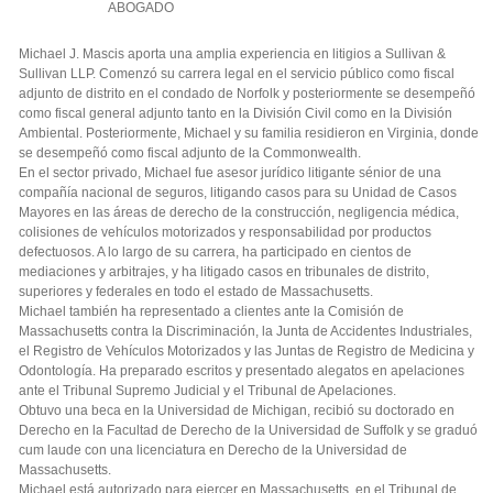
ABOGADO
Michael J. Mascis aporta una amplia experiencia en litigios a Sullivan &
Sullivan LLP. Comenzó su carrera legal en el servicio público como fiscal
adjunto de distrito en el condado de Norfolk y posteriormente se desempeñó
como fiscal general adjunto tanto en la División Civil como en la División
Ambiental. Posteriormente, Michael y su familia residieron en Virginia, donde
se desempeñó como fiscal adjunto de la Commonwealth.
En el sector privado, Michael fue asesor jurídico litigante sénior de una
compañía nacional de seguros, litigando casos para su Unidad de Casos
Mayores en las áreas de derecho de la construcción, negligencia médica,
colisiones de vehículos motorizados y responsabilidad por productos
defectuosos. A lo largo de su carrera, ha participado en cientos de
mediaciones y arbitrajes, y ha litigado casos en tribunales de distrito,
superiores y federales en todo el estado de Massachusetts.
Michael también ha representado a clientes ante la Comisión de
Massachusetts contra la Discriminación, la Junta de Accidentes Industriales,
el Registro de Vehículos Motorizados y las Juntas de Registro de Medicina y
Odontología. Ha preparado escritos y presentado alegatos en apelaciones
ante el Tribunal Supremo Judicial y el Tribunal de Apelaciones.
Obtuvo una beca en la Universidad de Michigan, recibió su doctorado en
Derecho en la Facultad de Derecho de la Universidad de Suffolk y se graduó
cum laude con una licenciatura en Derecho de la Universidad de
Massachusetts.
Michael está autorizado para ejercer en Massachusetts, en el Tribunal de